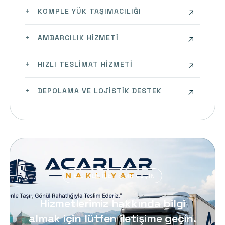
KOMPLE YÜK TAŞIMACILIĞI
AMBARCILIK HIZMETI
HIZLI TESLIMAT HIZMETI
DEPOLAMA VE LOJISTIK DESTEK
BIZIMLE İLETIŞIME GEÇIN
Hizmetlerimiz hakkında bilgi
almak için lütfen iletişime geçin.