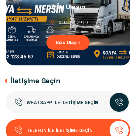
Bize Ulaşın
0507 094 39 50
Bize Ulaşın
İletişime Geçin
WHATSAPP ILE İLETIŞIME GEÇIN
TELEFON ILE İLETIŞIME GEÇIN